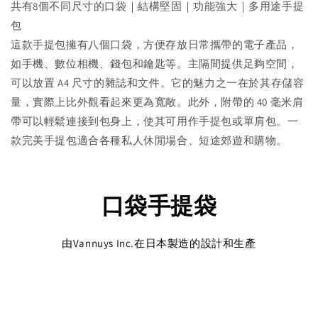
共有8個不同尺寸的口袋｜結構堅固｜功能強大｜多用途手提
包
這款手提包擁有八個口袋，方便存放日常攜帶的電子產品，
如手機、數位相機、錢包和鑰匙等。主隔間提供足夠空間，
可以放置 A4 尺寸的雜誌和文件。它的魅力之一在於其存儲容
量，實際上比外觀看起來更為寬敞。此外，附帶的 40 毫米肩
帶可以輕鬆連接到包身上，使其可用作手提包或單肩包。一
款完美手提包適合各種私人休閒場合、短途郊遊和購物。
口袋手提袋
由Vannuys Inc.在日本製造的設計和生產