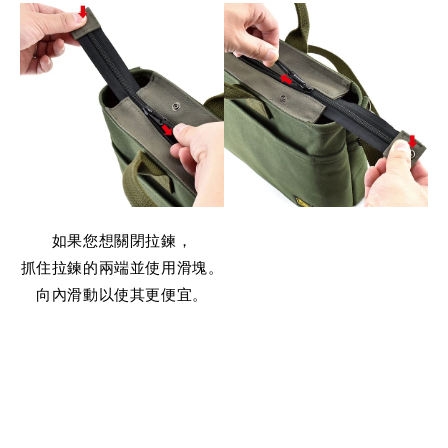
如果您想關閉拉鍊，
抓住拉鍊的兩端並使用滑塊。
向內滑動以使其更便宜。